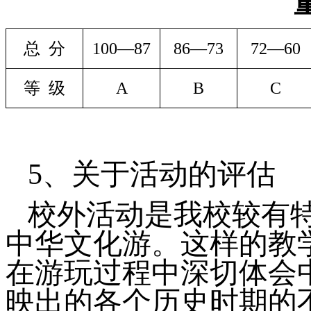
总
分
100
—
87
86
—
73
72
—
60
等
级
A
B
C
5
、关于活动的评估
校外活动是我校较有
中华文化游。这样的教
在游玩过程中深切体会
映出的各个历史时期的