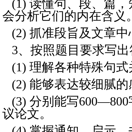
(1)
读懂句、段、篇，
会分析它们的内在含义
(2)
抓准段旨及文章中
3、
按照题目要求写出
(1)
理解各种特殊句式
(2)
能够表达较细腻的
(3)
分别能写
600
—
800
议论文。
(4)
掌握通知、启示、